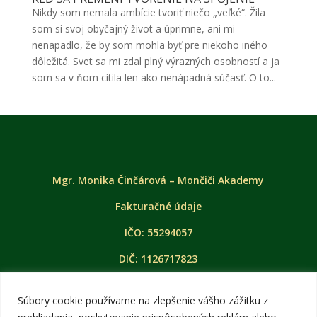
Nikdy som nemala ambície tvoriť niečo „veľké“. Žila
som si svoj obyčajný život a úprimne, ani mi
nenapadlo, že by som mohla byť pre niekoho iného
dôležitá. Svet sa mi zdal plný výrazných osobností a ja
som sa v ňom cítila len ako nenápadná súčasť. O to...
Mgr. Monika Činčárová – Mončiči Akademy
Fakturačné údaje
IČO: 55294057
DIČ: 1126717823
Súbory cookie používame na zlepšenie vášho zážitku z